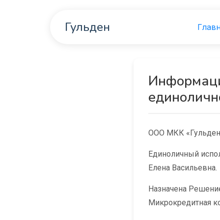
Гульден
Глав
Информаци
единоличн
ООО МКК «Гульден
Единоличный испол
Елена Васильевна.
Назначена Решение
Микрокредитная ком