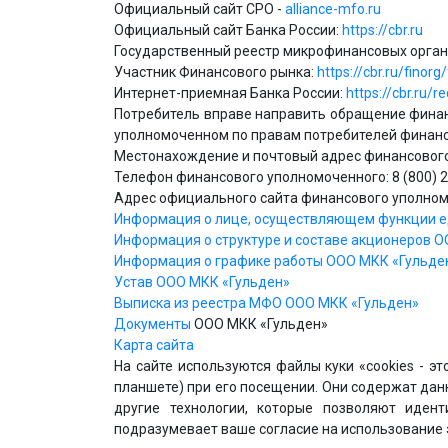
Официальный сайт СРО -
alliance-mfo.ru
Официальный сайт Банка России:
https://cbr.ru
Государственный реестр микрофинансовых орга
Участник Финансового рынка:
https://cbr.ru/fino
Интернет-приемная Банка России:
https://cbr.ru/r
Потребитель вправе направить обращение финанс
уполномоченном по правам потребителей финанс
Местонахождение и почтовый адрес финансового у
Телефон финансового уполномоченного: 8 (800) 2
Адрес официального сайта финансового уполно
Информация о лице, осуществляющем функции е
Информация о структуре и составе акционеров 
Информация о графике работы ООО МКК «Гульде
Устав ООО МКК «Гульден»
Выписка из реестра МФО ООО МКК «Гульден»
Документы
ООО МКК «Гульден»
Карта сайта
На сайте используются файлы куки «cookies - э
планшете) при его посещении. Они содержат данн
другие технологии, которые позволяют идент
подразумевает ваше согласие на использование э