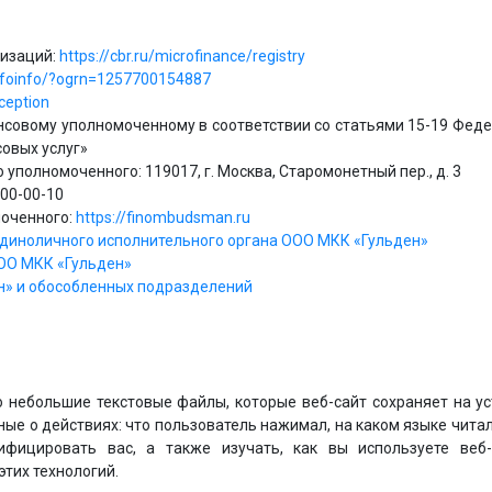
низаций:
https://cbr.ru/microfinance/registry
rg/foinfo/?ogrn=1257700154887
eception
овому уполномоченному в соответствии со статьями 15-19 Федер
овых услуг»
полномоченного: 119017, г. Москва, Старомонетный пер., д. 3
00-00-10
моченного:
https://finombudsman.ru
диноличного исполнительного органа ООО МКК «Гульден»
ООО МКК «Гульден»
н» и обособленных подразделений
то небольшие текстовые файлы, которые веб-сайт сохраняет на у
ые о действиях: что пользователь нажимал, на каком языке читал 
ифицировать вас, а также изучать, как вы используете веб
тих технологий.